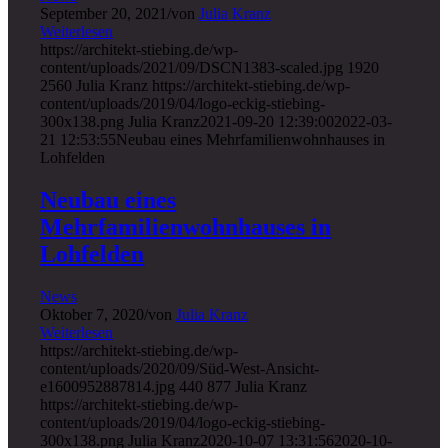
September 20, 2021
/
von
Julia Kranz
Weiterlesen
https://architekt-stiebing.de/wp-
content/uploads/2021/09/DSCN1383-scaled.jpg
1920
2560
Julia Kranz
https://architekt-stiebing.de/wp-
content/uploads/2019/04/logo-eckig-stiebing-
300x138.png
Julia Kranz
2021-09-20 12:39:00
2022-03-
21 12:53:55
Neubau eines Mehrfamilienwohnhauses in
Lohfelden
Neubau eines
Mehrfamilienwohnhauses in
Lohfelden
News
Oktober 7, 2020
/
von
Julia Kranz
Weiterlesen
https://architekt-stiebing.de/wp-
content/uploads/2020/09/Süd-West-Ansicht-
e1600952887814.jpg
440
877
Julia Kranz
https://architekt-stiebing.de/wp-
content/uploads/2019/04/logo-eckig-stiebing-
300x138.png
Julia Kranz
2020-10-07 13:31:56
2020-10-