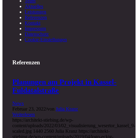
Team
Aktuelles
Leistungen
Referenzen
Kontakt
Impressum
Datenschutz
Cookie-Einstellungen
Referenzen
Planungen am Projekt in Kassel-
Fuldatalstraße
News
Februar 23, 2022
/
von
Julia Kranz
Weiterlesen
https://architekt-stiebing.de/wp-
content/uploads/2022/03/02_visualisierung_wesertor_kassel_9-
scaled.jpg
1440
2560
Julia Kranz
https://architekt-
stiebing.de/wp-content/uploads/2019/04/logo-eckig-