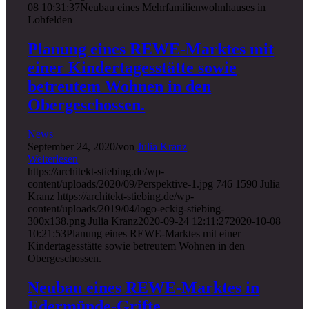
08 10:31:37
Neubau eines Mehrfamilienwohnhauses in
Lohfelden
Planung eines REWE-Marktes mit
einer Kindertagesstätte sowie
betreutem Wohnen in den
Obergeschossen.
News
September 24, 2020
/
von
Julia Kranz
Weiterlesen
https://architekt-stiebing.de/wp-
content/uploads/2020/09/Perspektive-1.jpg
746
1590
Julia
Kranz
https://architekt-stiebing.de/wp-
content/uploads/2019/04/logo-eckig-stiebing-
300x138.png
Julia Kranz
2020-09-24 12:11:27
2020-10-08
10:21:53
Planung eines REWE-Marktes mit einer
Kindertagesstätte sowie betreutem Wohnen in den
Obergeschossen.
Neubau eines REWE-Marktes in
Edermünde-Grifte.