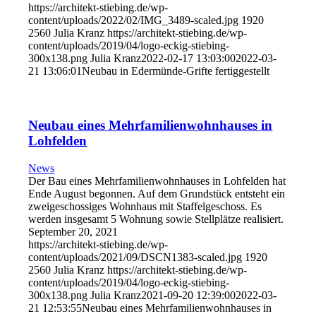
https://architekt-stiebing.de/wp-
content/uploads/2022/02/IMG_3489-scaled.jpg
1920
2560
Julia Kranz
https://architekt-stiebing.de/wp-
content/uploads/2019/04/logo-eckig-stiebing-
300x138.png
Julia Kranz
2022-02-17 13:03:00
2022-03-
21 13:06:01
Neubau in Edermünde-Grifte fertiggestellt
Neubau eines Mehrfamilienwohnhauses in
Lohfelden
News
Der Bau eines Mehrfamilienwohnhauses in Lohfelden hat
Ende August begonnen. Auf dem Grundstück entsteht ein
zweigeschossiges Wohnhaus mit Staffelgeschoss. Es
werden insgesamt 5 Wohnung sowie Stellplätze realisiert.
September 20, 2021
https://architekt-stiebing.de/wp-
content/uploads/2021/09/DSCN1383-scaled.jpg
1920
2560
Julia Kranz
https://architekt-stiebing.de/wp-
content/uploads/2019/04/logo-eckig-stiebing-
300x138.png
Julia Kranz
2021-09-20 12:39:00
2022-03-
21 12:53:55
Neubau eines Mehrfamilienwohnhauses in