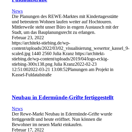
News
Die Planungen des REWE-Marktes mit Kindertagesstätte
und betreutem Wohnen laufen weiter auf Hochtouren.
Mittlerweile steht unser Büro in engem Austausch mit der
Stadt, um das Bauplanungsrecht zu erlangen.
Februar 23, 2022
https://architekt-stiebing.de/wp-
content/uploads/2022/03/02_visualisierung_wesertor_kassel_9-
scaled.jpg
1440
2560
Julia Kranz
https://architekt-
stiebing.de/wp-content/uploads/2019/04/logo-eckig-
stiebing-300x138.png
Julia Kranz
2022-02-23
12:51:00
2022-03-21 13:08:52
Planungen am Projekt in
Kassel-Fuldatalstraße
Neubau in Edermünde-Grifte fertiggestellt
News
Der Rewe-Markt Neubau in Edermünde-Grifte wurde
fertiggestellt und heute eröffnet. Nun können die
Bewohner im neuen Markt einkaufen.
Februar 17, 2022