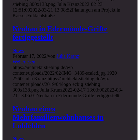
stiebing-300x138.png
Julia Kranz
2022-02-23
12:51:00
2022-03-21 13:08:52
Planungen am Projekt in
Kassel-Fuldatalstraße
Neubau in Edermünde-Grifte
fertiggestellt
News
Februar 17, 2022
/
von
Julia Kranz
Weiterlesen
https://architekt-stiebing.de/wp-
content/uploads/2022/02/IMG_3489-scaled.jpg
1920
2560
Julia Kranz
https://architekt-stiebing.de/wp-
content/uploads/2019/04/logo-eckig-stiebing-
300x138.png
Julia Kranz
2022-02-17 13:03:00
2022-03-
21 13:06:01
Neubau in Edermünde-Grifte fertiggestellt
Neubau eines
Mehrfamilienwohnhauses in
Lohfelden
News