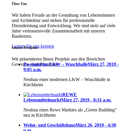
Über Uns
Wir haben Freude an der Gestaltung von Lebensräumen
und Architektur und stehen für professionelle
Dienstleistung und Entwicklung. Wir sind stolz auf viele
Jahre vertrauensvolle Zusammenarbeit mit unseren
Bauherren.
Lernen Sie uns kennen
Unsere Projekte
Wir präsentieren Ihnen Projekte aus den Bereichen
Gewerbe- und Privatbau:
Zweispurige LKW – Waschhalle
März 27, 2019 -
9:05 a.m.
Neubau einer modernen LKW – Waschhalle in
Kirchheim
REWE
Lebensmittelmarkt
März 27, 2019 - 8:31 a.m.
Neubau eines Rewe Marktes als „Green Building“
neu in Kirchheim
Wohn- und Geschäftshaus
März 26, 2019 - 4:30
p.m.